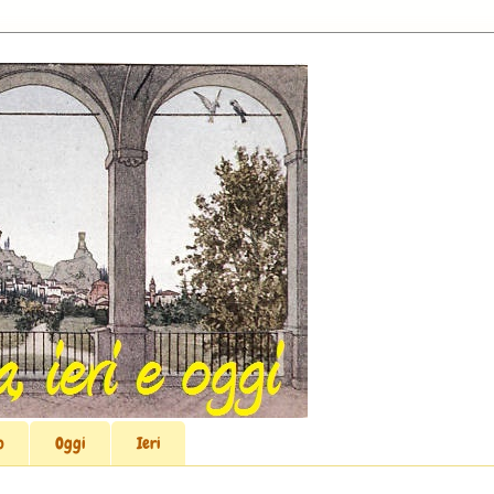
o
Oggi
Ieri