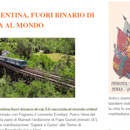
ENTINA, FUORI BINARIO DI
TA AL MONDO
Antico stemm
bandiere indi
la città fu s
entina-fuori-binario-di-rai-3-li-racconta-al-mondo-video/
manfrediana
3’ minuto con Fognano il convento Emiliani; Parco Vena del
a parte di Marradi l’esibizione di Pape Gurioli (minuto 16’),
la manifestazione “Sapere e Gusto” alle Terme di