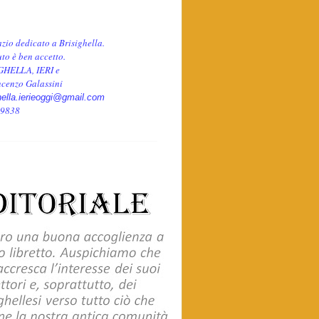
azio dedicato a Brisighella.
to è ben accetto.
GHELLA, IERI e
cenzo Galassini
hella.ierieoggi@gmail.com
 9838