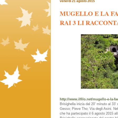
venerdì 21 agosto 2015
MUGELLO E LA FA
RAI 3 LI RACCON
http://www.ilfilo.net/mugello-e-la-fa
Brisighella inizia dal 20’ minuto al 3
Gesso; Pieve Tho; Via degli Asini. Nell
che ha partecipato il 6 agosto 2015 al