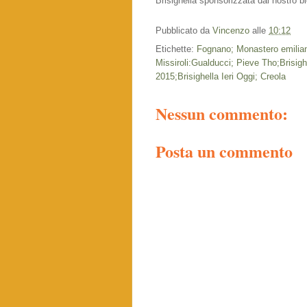
Brisighella sponsorizzata dal nostro bl
Pubblicato da
Vincenzo
alle
10:12
Etichette:
Fognano; Monastero emilia
Missiroli:Gualducci; Pieve Tho;Brisigh
2015;Brisighella Ieri Oggi; Creola
Nessun commento:
Posta un commento