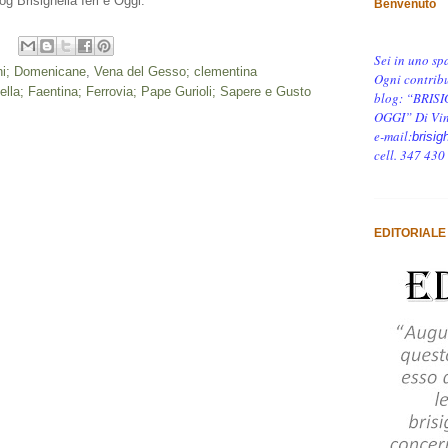
og Brisighella Ieri e Oggi.
Benvenuto
Sei in uno sp
ni; Domenicane
,
Vena del Gesso; clementina
Ogni contribu
ella; Faentina; Ferrovia; Pape Gurioli; Sapere e Gusto
blog: “BRISI
OGGI” Di Vin
e-mail:
brisig
cell. 347 430
EDITORIALE