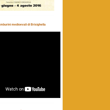
amburini medioevali di Brisighella