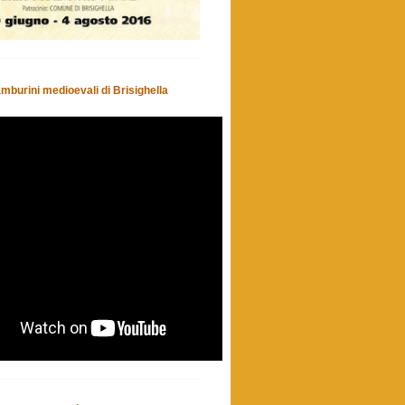
amburini medioevali di Brisighella