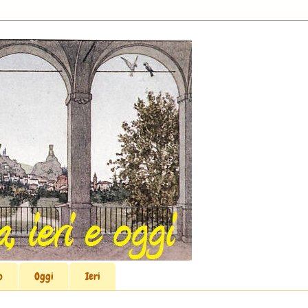
o
Oggi
Ieri