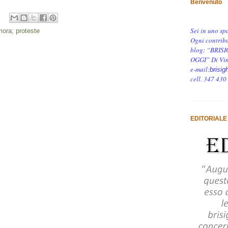
Benvenuto
Sei in uno sp
ora; proteste
Ogni contribu
blog: “BRISI
OGGI” Di Vin
e-mail:
brisig
cell. 347 430
EDITORIALE