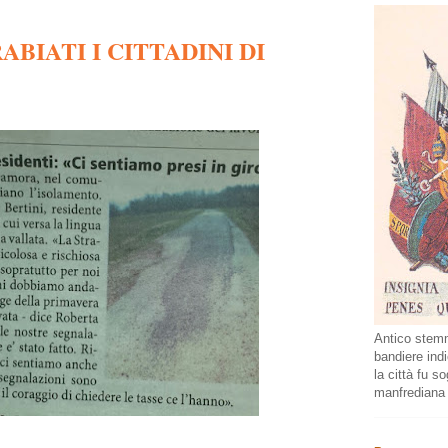
BIATI I CITTADINI DI
Antico stemm
bandiere indi
la città fu s
manfrediana