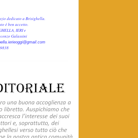
azio dedicato a Brisighella.
to è ben accetto.
GHELLA, IERI e
cenzo Galassini
hella.ierieoggi@gmail.com
 9838