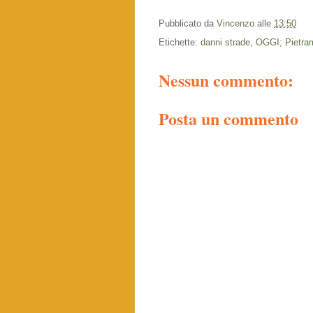
Pubblicato da
Vincenzo
alle
13:50
Etichette:
danni strade
,
OGGI; Pietram
Nessun commento:
Posta un commento