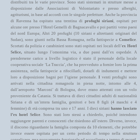
distribuiti tra le varie province. Sono stati sistemati in strutture messe a
disposizione dalle Associazioni di Volontariato e presso alberghi,
agriturismi, in base ad accordi con le singole prefetture.
Anche la provincia
di Ravenna
ha ospitato una trentina di
profughi siriani
, ospitati per
alcune ore presso l’Hotel Gemelli di Bagnacavallo e poi partiti verso paesi
del nord Europa; Altri 20 profughi (10 siriani e altrettanti originari del
Sudan), sono giunti nella Bassa Romagna, nella fattispecie a
Conselice
.
Scortati da polizia e carabinieri sono stati ospitati nei locali dell’
ex Hotel
Selice,
situato lungo l’omonima via, a due passi dall’ex ospedale. A
prendersene carico a livello logistico è stato il personale della locale
cooperativa sociale ‘La Traccia’, che ha provveduto a fornire loro la prima
assistenza, nella fattispecie a rifocillarli, dotarli di indumenti e mettere
loro a disposizione bagni per l’igiene personale.
I
venti profughi sono
arrivati nella cittadina romagnola in piena notte
, intorno alle 4,
dall’aeroporto ‘Marconi’ di Bologna, dove erano atterrati con un volo
proveniente da Catania. Si trattava di dieci cittadini adulti di nazionalità
Siriana e di un’intera famiglia, genitori e ben 8 figli (4 maschi e 4
femmine) di età compresa tra uno e 17 anni. I dieci siriani
hanno lasciato
l’ex hotel Selice
. Sono stati loro stessi a chiederlo, poiché intendono
raggiungere parenti e conoscenti che risiedono all’estero. Diverso, invece,
il discorso riguardante la famiglia composta da 10 elementi, che potrebbe
invece essere ospitata per un certo periodo di tempo nella struttura
conselicese, resa nuovamente funzionale ed accogliente a tempo di record.